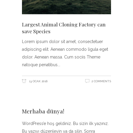
Largest Animal Cloning Factory can
save Species
Lorem ipsum dolor sit amet, consectetuer
adipiscing elit. Aenean commodo ligula eget
dolor. Aenean massa. Cum sociis Theme
natoque penatibus
13 OCAK 2016
2 COMMENTS
Merhaba dünya!
WordPress’e hoş geldiniz. Bu sizin ilk yazınız.
Bu yazıyı düzenleyin ya da silin. Sonra