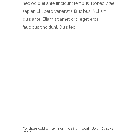
nec odio et ante tincidunt tempus. Donec vitae
sapien ut libero venenatis faucibus. Nullam
quis ante. Etiam sit amet orci eget eros
faucibus tincidunt. Duis leo.
For those cold winter mornings
from
woah_Jo
on
8tracks
Radio
.