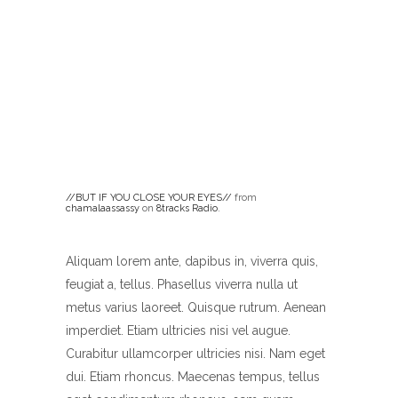
//BUT IF YOU CLOSE YOUR EYES//
from
chamalaassassy
on
8tracks Radio
.
Aliquam lorem ante, dapibus in, viverra quis,
feugiat a, tellus. Phasellus viverra nulla ut
metus varius laoreet. Quisque rutrum. Aenean
imperdiet. Etiam ultricies nisi vel augue.
Curabitur ullamcorper ultricies nisi. Nam eget
dui. Etiam rhoncus. Maecenas tempus, tellus