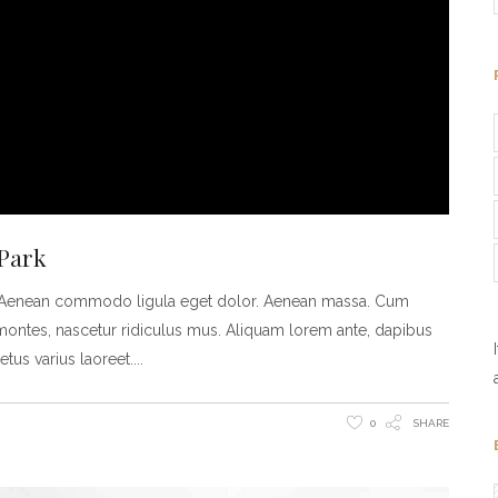
 Park
t. Aenean commodo ligula eget dolor. Aenean massa. Cum
montes, nascetur ridiculus mus. Aliquam lorem ante, dapibus
metus varius laoreet.
0
SHARE