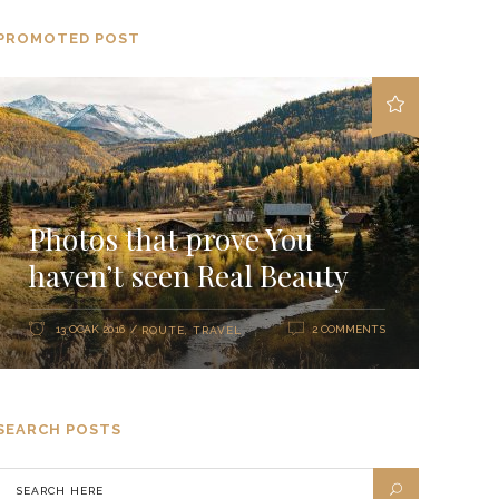
PROMOTED POST
Photos that prove You
haven’t seen Real Beauty
13 OCAK 2016
2 COMMENTS
ROUTE
,
TRAVEL
SEARCH POSTS