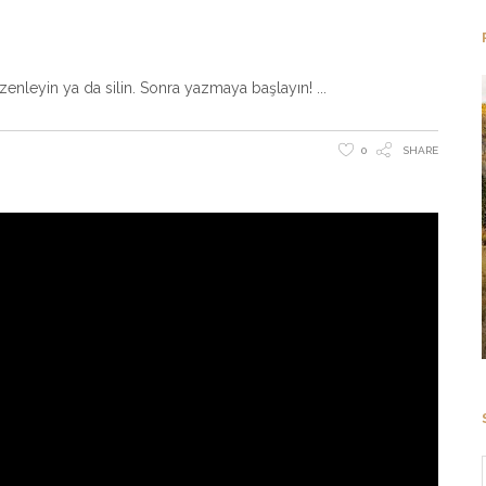
üzenleyin ya da silin. Sonra yazmaya başlayın!
0
SHARE