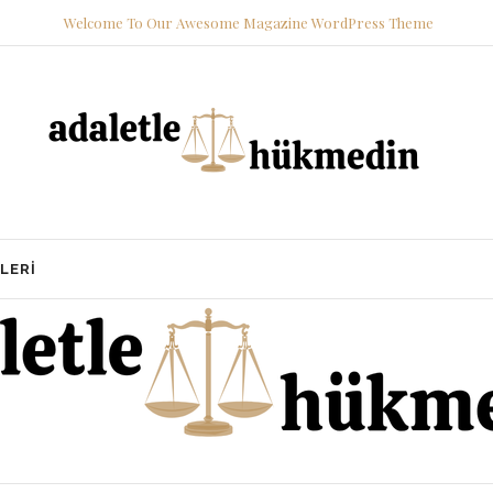
Welcome To Our Awesome Magazine WordPress Theme
LERI