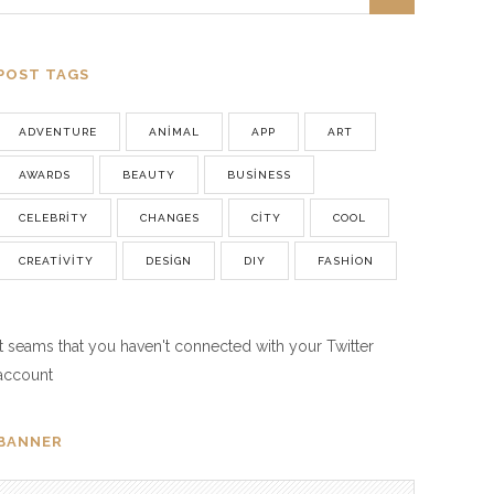
POST TAGS
ADVENTURE
ANIMAL
APP
ART
AWARDS
BEAUTY
BUSINESS
CELEBRITY
CHANGES
CITY
COOL
CREATIVITY
DESIGN
DIY
FASHION
It seams that you haven't connected with your Twitter
account
BANNER