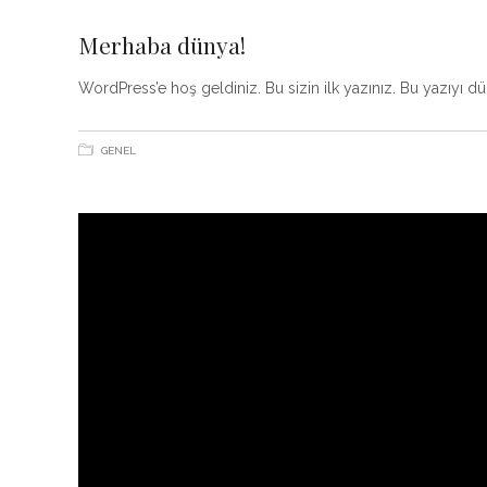
Merhaba dünya!
WordPress’e hoş geldiniz. Bu sizin ilk yazınız. Bu yazıyı d
GENEL