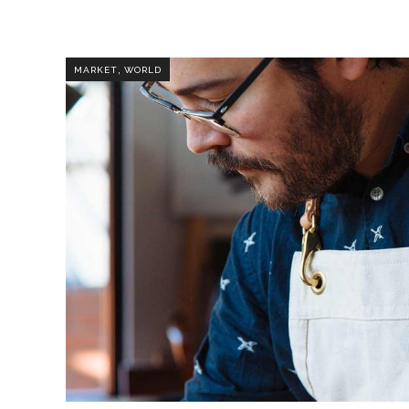
,
MARKET
WORLD